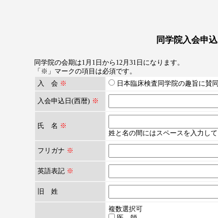
同学院入会申込
同学院の会期は1月1日から12月31日になります。
「※」マークの項目は必須です。
入 会
※
日本臨床検査同学院の趣旨に賛
入会申込日(西暦)
※
氏 名
※
姓と名の間にはスペースを入力して
フリガナ
※
英語表記
※
旧 姓
複数選択可
医 師