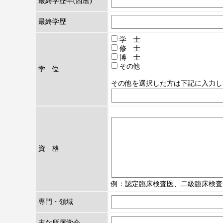
最終学歴年(西暦)
最終学歴
学 士
修 士
博 士
その他
学 位
その他を選択した方は下記に入力し
資 格
例：認定臨床検査医、二級臨床検査士
専門・領域
主な所属学会