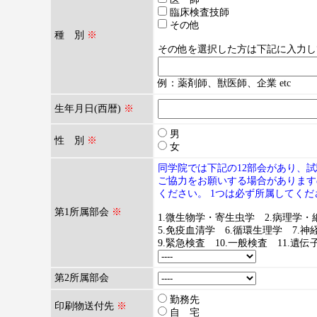
臨床検査技師
その他
種 別
※
その他を選択した方は下記に入力し
例：薬剤師、獣医師、企業 etc
生年月日(西暦)
※
男
性 別
※
女
同学院では下記の12部会があり、
ご協力をお願いする場合があります
ください。 1つは必ず所属してくだ
第1所属部会
※
1.微生物学・寄生虫学 2.病理学・
5.免疫血清学 6.循環生理学 7.神
9.緊急検査 10.一般検査 11.遺伝子
第2所属部会
勤務先
印刷物送付先
※
自 宅