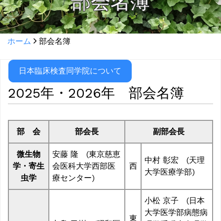
部会名簿
ホーム
部会名簿
日本臨床検査同学院について
2025年・2026年 部会名簿
部 会
部会長
副部会長
微生物
安藤 隆 (東京慈恵
中村 彰宏 (天理
学・寄生
会医科大学西部医
西
大学医療学部)
虫学
療センター)
小松 京子 (日本
大学医学部病態病
東