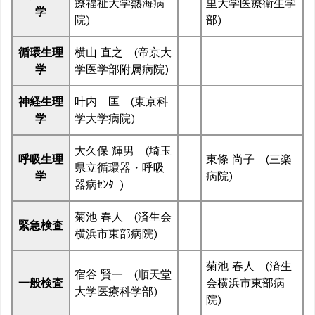
療福祉大学熱海病
里大学医療衛生学
学
院)
部)
循環生理
横山 直之 (帝京大
学
学医学部附属病院)
神経生理
叶内 匡 (東京科
学
学大学病院)
大久保 輝男 (埼玉
呼吸生理
東條 尚子 (三楽
県立循環器・呼吸
学
病院)
器病ｾﾝﾀｰ)
菊池 春人 (済生会
緊急検査
横浜市東部病院)
菊池 春人 (済生
宿谷 賢一 (順天堂
一般検査
会横浜市東部病
大学医療科学部)
院)