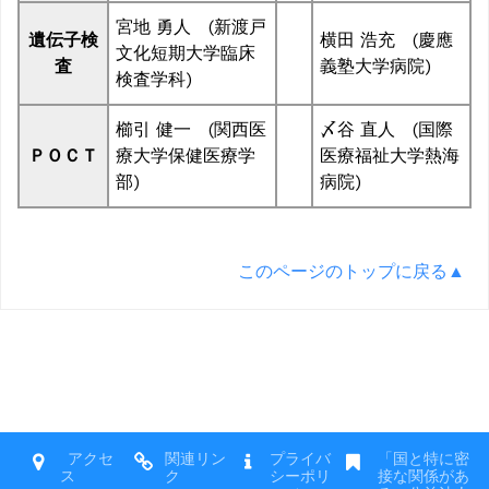
宮地 勇人 (新渡戸
遺伝子検
横田 浩充 (慶應
文化短期大学臨床
査
義塾大学病院)
検査学科)
櫛引 健一 (関西医
〆谷 直人 (国際
ＰＯＣＴ
療大学保健医療学
医療福祉大学熱海
部)
病院)
このページのトップに戻る▲
アクセ
関連リン
プライバ
「国と特に密
ス
ク
シーポリ
接な関係があ