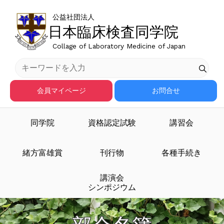
公益社団法人
日本臨床検査同学院
Collage of Laboratory Medicine of Japan
会員マイページ
お問合せ
同学院
資格認定試験
講習会
緒方富雄賞
刊行物
各種手続き
講演会
シンポジウム