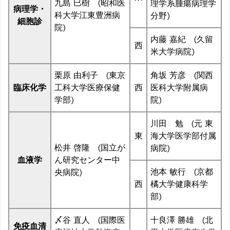
九島 巳樹 (昭和医
理学系腫瘍病理学
病理学・
科大学江東豊洲病
分野)
細胞診
院)
内藤 嘉紀 (久留
西
米大学病院)
栗原 由利子 (東京
角坂 芳彦 (関西
臨床化学
工科大学医療保健
西
医科大学附属病
学部)
院)
川田 勉 (元 東
東
海大学医学部付属
松井 啓隆 (国立が
病院)
血液学
ん研究センター中
池本 敏行 (京都
央病院)
西
橘大学健康科学
部)
〆谷 直人 (国際医
十良澤 勝雄 (北
免疫血清