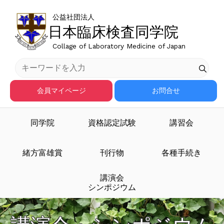
公益社団法人
日本臨床検査同学院
Collage of Laboratory Medicine of Japan
会員マイページ
お問合せ
同学院
資格認定試験
講習会
緒方富雄賞
刊行物
各種手続き
講演会
シンポジウム