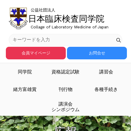
公益社団法人
日本臨床検査同学院
Collage of Laboratory Medicine of Japan
会員マイページ
お問合せ
同学院
資格認定試験
講習会
緒方富雄賞
刊行物
各種手続き
講演会
シンポジウム