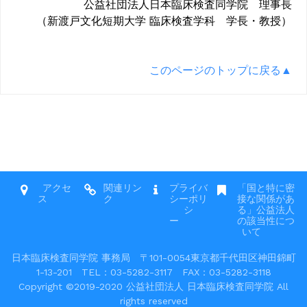
公益社団法人日本臨床検査同学院 理事長
（新渡戸文化短期大学 臨床検査学科 学長・教授）
このページのトップに戻る▲
アクセ
関連リン
プライバ
「国と特に密
ス
ク
シーポリ
接な関係があ
シ
る」公益法人
ー
の該当性につ
いて
日本臨床検査同学院 事務局 〒101-0054東京都千代田区神田錦町
1-13-201 TEL：03-5282-3117 FAX：03-5282-3118
Copyright ©2019-2020 公益社団法人 日本臨床検査同学院 All
rights reserved