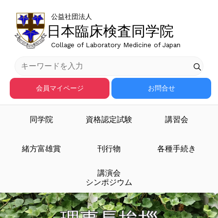
公益社団法人
日本臨床検査同学院
Collage of Laboratory Medicine of Japan
会員マイページ
お問合せ
同学院
資格認定試験
講習会
緒方富雄賞
刊行物
各種手続き
講演会
シンポジウム