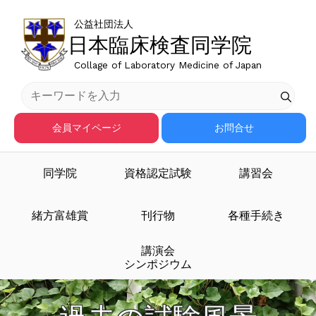
公益社団法人
日本臨床検査同学院
Collage of Laboratory Medicine of Japan
会員マイページ
お問合せ
同学院
資格認定試験
講習会
緒方富雄賞
刊行物
各種手続き
講演会
シンポジウム