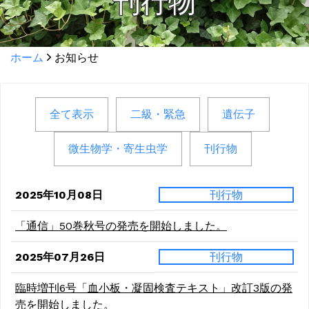
刊行物
ホーム
お知らせ
全て表示
二級・緊急
遺伝子
微生物学・寄生虫学
刊行物
2025年10月08日
刊行物
「通信」50巻秋号の発売を開始しました。
2025年07月26日
刊行物
臨時増刊6号「血小板・凝固検査テキスト」改訂3版の発
売を開始しました。