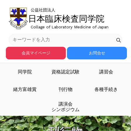
公益社団法人
日本臨床検査同学院
Collage of Laboratory Medicine of Japan
会員マイページ
お問合せ
同学院
資格認定試験
講習会
緒方富雄賞
刊行物
各種手続き
講演会
シンポジウム