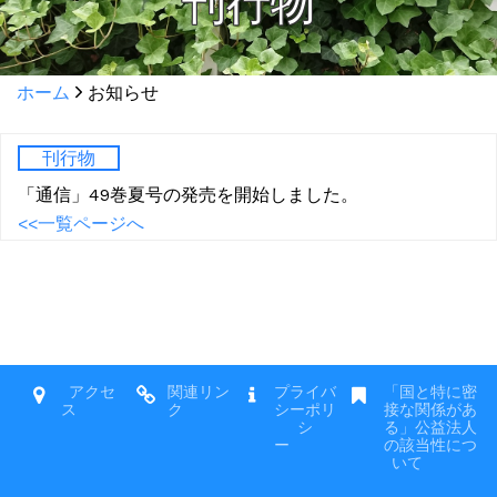
刊行物
ホーム
お知らせ
刊行物
「通信」49巻夏号の発売を開始しました。
<<一覧ページへ
アクセ
関連リン
プライバ
「国と特に密
ス
ク
シーポリ
接な関係があ
シ
る」公益法人
ー
の該当性につ
いて