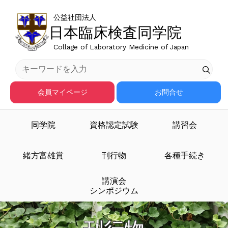
公益社団法人
日本臨床検査同学院
Collage of Laboratory Medicine of Japan
会員マイページ
お問合せ
同学院
資格認定試験
講習会
緒方富雄賞
刊行物
各種手続き
講演会
シンポジウム