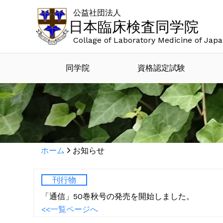
公益社団法人
日本臨床検査同学院
Collage of Laboratory Medicine of Jap
同学院
資格認定試験
ホーム
お知らせ
刊行物
「通信」50巻秋号の発売を開始しました。
<<一覧ページへ