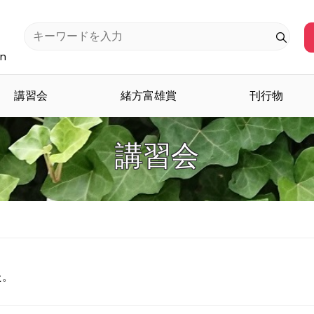
an
講習会
緒方富雄賞
刊行物
講習会
た。