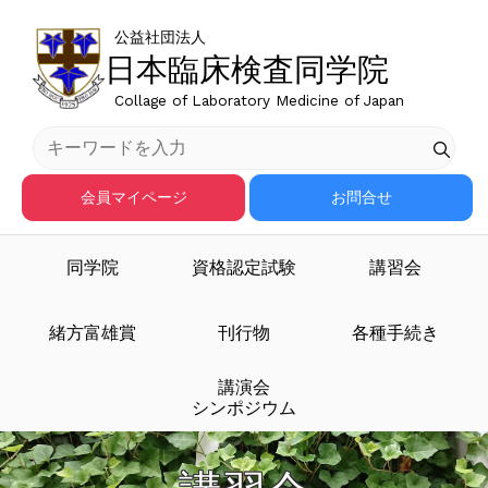
公益社団法人
日本臨床検査同学院
Collage of Laboratory Medicine of Japan
会員マイページ
お問合せ
同学院
資格認定試験
講習会
緒方富雄賞
刊行物
各種手続き
講演会
シンポジウム