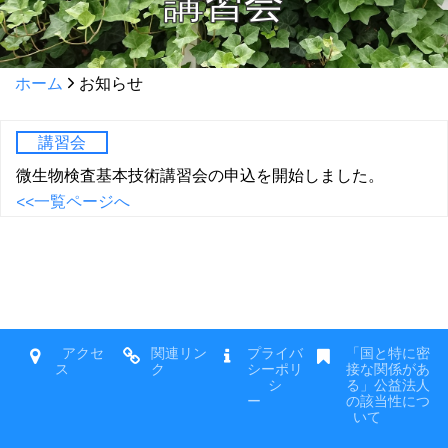
講習会
ホーム
お知らせ
講習会
微生物検査基本技術講習会の申込を開始しました。
<<一覧ページへ
アクセ
関連リン
プライバ
「国と特に密
ス
ク
シーポリ
接な関係があ
シ
る」公益法人
ー
の該当性につ
いて