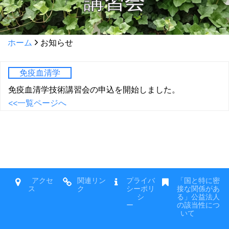
講習会
ホーム
お知らせ
免疫血清学
免疫血清学技術講習会の申込を開始しました。
<<一覧ページへ
アクセ
関連リン
プライバ
「国と特に密
ス
ク
シーポリ
接な関係があ
シ
る」公益法人
ー
の該当性につ
いて