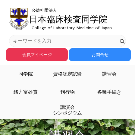
公益社団法人
日本臨床検査同学院
Collage of Laboratory Medicine of Japan
会員マイページ
お問合せ
同学院
資格認定試験
講習会
緒方富雄賞
刊行物
各種手続き
講演会
シンポジウム