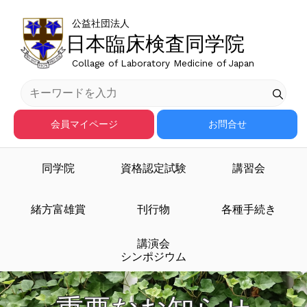
公益社団法人
日本臨床検査同学院
Collage of Laboratory Medicine of Japan
会員マイページ
お問合せ
同学院
資格認定試験
講習会
緒方富雄賞
刊行物
各種手続き
講演会
シンポジウム