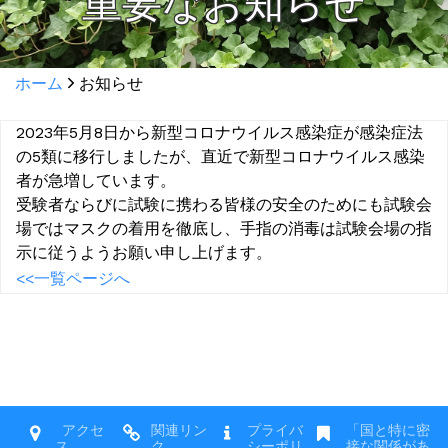
重要なお知らせ
ホーム
お知らせ
2023年5月8日から
新型コロナウイルス感染症が感染症法
の5類に移行しましたが、直近で新型コロナウイルス感染
者が急増しています。
受験者ならびに試験に携わる皆様の安全のためにも試験会
場ではマスクの着用を徹底し、手指の消毒は試験会場の指
示に従うようお願い申し上げます。
<<一覧ページへ
アクセ
関連リン
プライバ
「国と特に密
ス
ク
シーポリ
接な関係があ