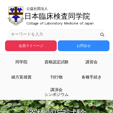
公益社団法人
日本臨床検査同学院
Collage of Laboratory Medicine of Japan
会員マイページ
お問合せ
同学院
資格認定試験
講習会
緒方富雄賞
刊行物
各種手続き
講演会
シンポジウム