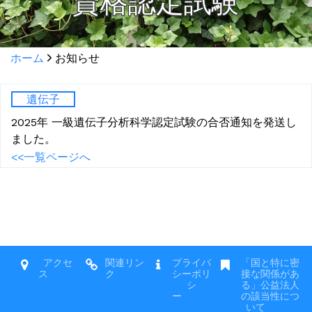
資格認定試験
ホーム
お知らせ
遺伝子
2025年 一級遺伝子分析科学認定試験の合否通知を発送し
ました。
<<一覧ページへ
アクセ
関連リン
プライバ
「国と特に密
ス
ク
シーポリ
接な関係があ
シ
る」公益法人
ー
の該当性につ
いて