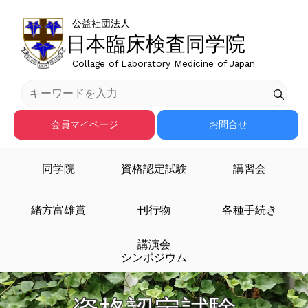
公益社団法人
日本臨床検査同学院
Collage of Laboratory Medicine of Japan
会員マイページ
お問合せ
同学院
資格認定試験
講習会
緒方富雄賞
刊行物
各種手続き
講演会
シンポジウム