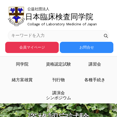
公益社団法人
日本臨床検査同学院
Collage of Laboratory Medicine of Japan
会員マイページ
お問合せ
同学院
資格認定試験
講習会
緒方富雄賞
刊行物
各種手続き
講演会
シンポジウム