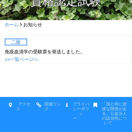
資格認定試験
ホーム
お知らせ
二級
免疫血清学の受験票を発送しました。
<<一覧ページへ
アクセ
関連リン
プライバ
「国と特に密
ス
ク
シーポリ
接な関係があ
シ
る」公益法人
ー
の該当性につ
いて