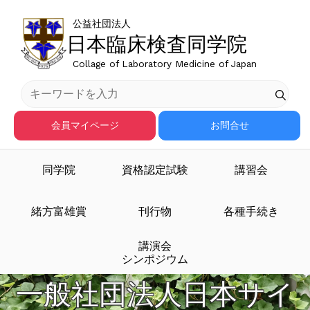
公益社団法人
日本臨床検査同学院
Collage of Laboratory Medicine of Japan
会員マイページ
お問合せ
同学院
資格認定試験
講習会
緒方富雄賞
刊行物
各種手続き
講演会
シンポジウム
一般社団法人日本サイ