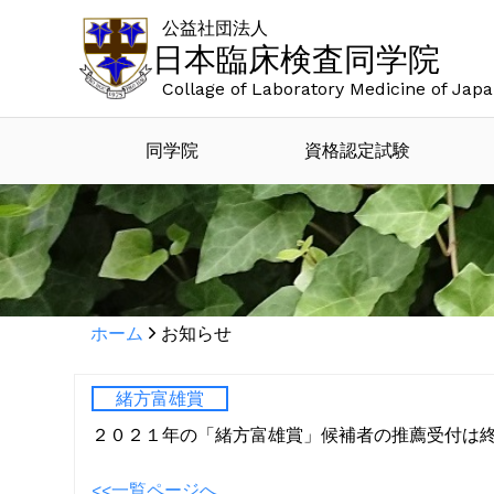
公益社団法人
日本臨床検査同学院
Collage of Laboratory Medicine of Jap
同学院
資格認定試験
ホーム
お知らせ
緒方富雄賞
２０２１年の「緒方富雄賞」候補者の推薦受付は
<<一覧ページへ