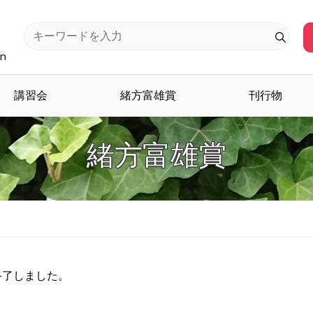
an
講習会
緒方富雄賞
刊行物
緒方富雄賞
終了しました。