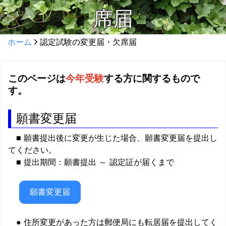
席届
ホーム
認定試験の変更届・欠席届
このページは
今年受験
する方に関するもので
す。
願書変更届
■ 願書提出後に変更が生じた場合、願書変更届を提出し
てください。
■ 提出期間：願書提出 ～ 認定証が届くまで
願書変更届
● 住所変更があった方は郵便局にも転居届を提出してく