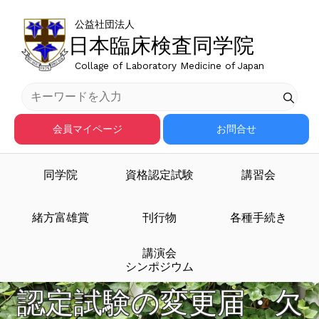
公益社団法人
日本臨床検査同学院
Collage of Laboratory Medicine of Japan
会員マイページ
お問合せ
同学院
資格認定試験
講習会
緒方富雄賞
刊行物
各種手続き
講演会
シンポジウム
認定試験の変更届・欠