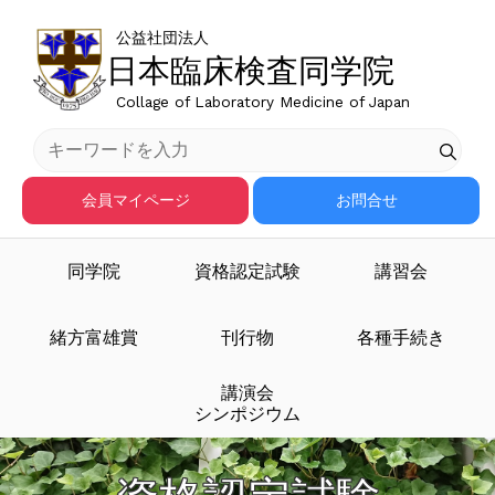
公益社団法人
日本臨床検査同学院
Collage of Laboratory Medicine of Japan
会員マイページ
お問合せ
同学院
資格認定試験
講習会
緒方富雄賞
刊行物
各種手続き
講演会
シンポジウム