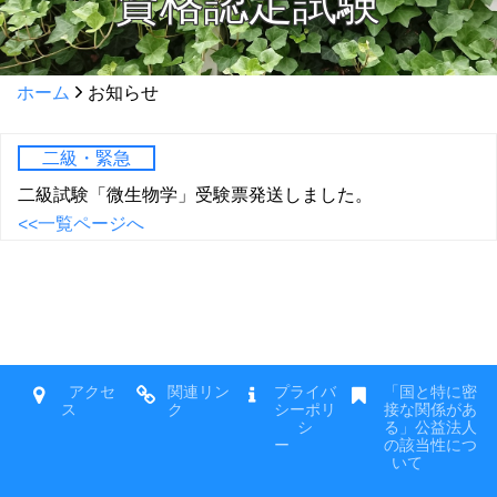
資格認定試験
ホーム
お知らせ
二級・緊急
二級試験「微生物学」受験票発送しました。
<<一覧ページへ
アクセ
関連リン
プライバ
「国と特に密
ス
ク
シーポリ
接な関係があ
シ
る」公益法人
ー
の該当性につ
いて