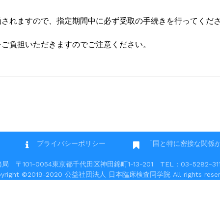
函されますので、指定期間中に必ず受取の手続きを行ってくだ
をご負担いただきますのでご注意ください。
プライバシーポリシー
「国と特に密接な関係
101-0054東京都千代田区神田錦町1-13-201 TEL：03-5282-3117 
pyright ©2019-2020 公益社団法人 日本臨床検査同学院 All rights reser