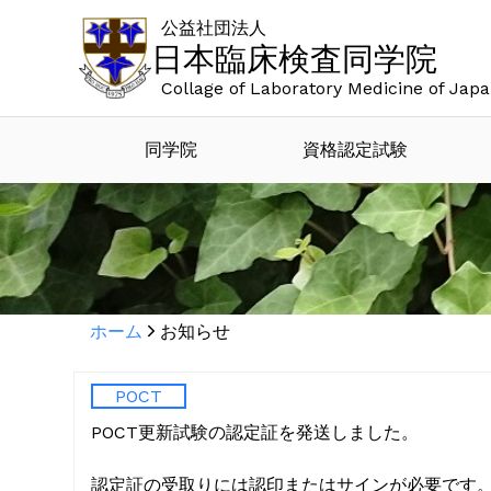
公益社団法人
日本臨床検査同学院
Collage of Laboratory Medicine of Jap
同学院
資格認定試験
ホーム
お知らせ
POCT
POCT更新試験の認定証を発送しました。
認定証の受取りには認印またはサインが必要です