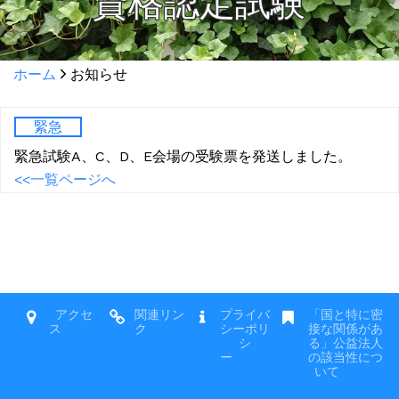
資格認定試験
ホーム
お知らせ
緊急
緊急試験A、C、D、E会場の受験票を発送しました。
<<一覧ページへ
アクセ
関連リン
プライバ
「国と特に密
ス
ク
シーポリ
接な関係があ
シ
る」公益法人
ー
の該当性につ
いて