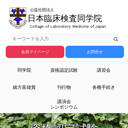
公益社団法人
日本臨床検査同学院
Collage of Laboratory Medicine of Japan
会員マイページ
お問合せ
同学院
資格認定試験
講習会
緒方富雄賞
刊行物
各種手続き
講演会
シンポジウム