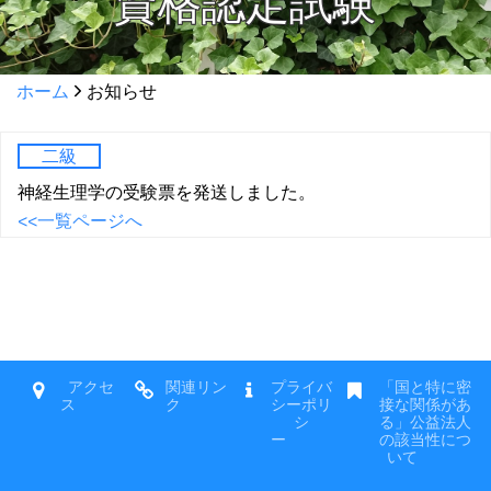
資格認定試験
ホーム
お知らせ
二級
神経生理学の受験票を発送しました。
<<一覧ページへ
アクセ
関連リン
プライバ
「国と特に密
ス
ク
シーポリ
接な関係があ
シ
る」公益法人
ー
の該当性につ
いて