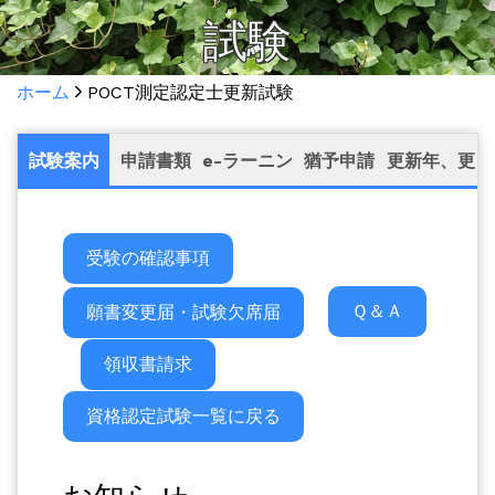
試験
ホーム
POCT測定認定士更新試験
試験案内
申請書類
e-ラーニン
猶予申請
更新年、更
グ
新試験につ
受験の確認事項
いて
Ｑ＆Ａ
願書変更届・試験欠席届
領収書請求
資格認定試験一覧に戻る