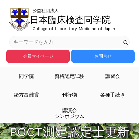
公益社団法人
日本臨床検査同学院
Collage of Laboratory Medicine of Japan
会員マイページ
お問合せ
同学院
資格認定試験
講習会
緒方富雄賞
刊行物
各種手続き
講演会
シンポジウム
POCT測定認定士更新