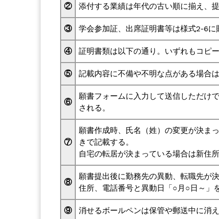
②
添付する業績は年代の古い順に揃え、
③
学会参加証、出席証明書等は様式2-6
④
証明書類は以下の通り。いずれもコピ
⑤
記載内容に不備や不明な点がある場合
願書フォームに入力して送信しただけ
⑥
される。
願書作成時、氏名（姓）の変更が決まっ
⑦
きで記載する。
自宅の転居が決まっている場合は新住所
願書提出後に勤務先の異動、転職先が
⑧
住所、電話番号と異動日「○月○日～」
⑨
消せるボールペンは保管や郵送中に消