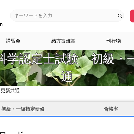
an
講習会
緒方富雄賞
刊行物
科学認定士試験 初級・
通
・更新共通
初級・一級指定研修
合格率