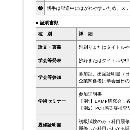
⑩
切手は郵送中にはがれやすいため、ス
■
証明書類
種 別
詳 細
論文・著書
別刷りまたはタイトルや
学会等発表
抄録またはタイトルや申
参加証、出席証明書（日
学会等参加
企業関係者は学会当日の
参加証明書
学術セミナー
【例1】LAMP研究会
【例2】PCR感染症検
初級試験のみ（科目履修
履修証明書
履修した科目がわかる証