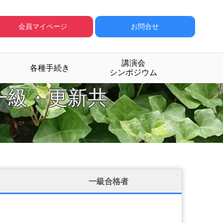
会員マイページ
お問合せ
講演会
各種手続き
シンポジウム
一級・更新共
一級合格者