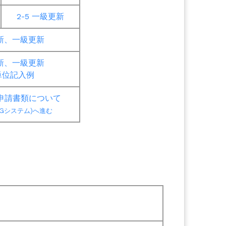
2-5 一級更新
更新、一級更新
新、一級更新
単位記入例
申請書類について
Gシステム)へ
進む