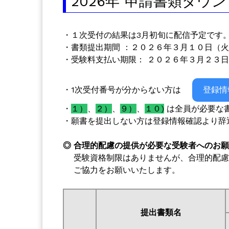
2026年 申請書類ダ
・１次受付の結果は3月初旬に配信予定です
・書類提出期間 ：２０２６年３月１０日（
・受験料支払い期限： ２０２６年３月２３
・1次受付番号が分からない方は
登録情
・
１）
、
２）
、
９）
、
１０)
は全員が必要な
・願書を提出しない方は登録情報確認より辞
◎ 合理的配慮の提供が必要な受験者へのお
受験資格制限はありませんが、合理的配慮
ご協力をお願いいたします。
提出書類名