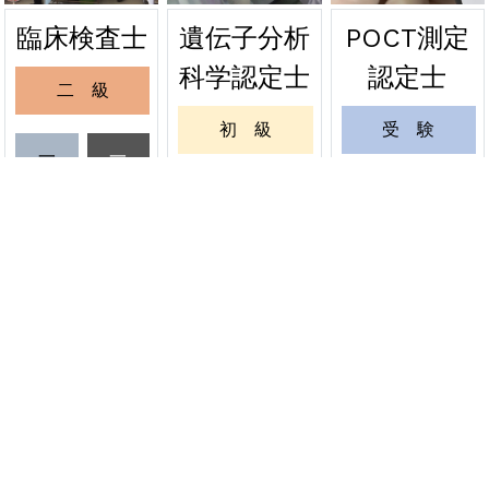
遺伝子分析
POCT測定
臨床検査士
2026年06月24日
緊急
科学認定士
認定士
二 級
関東会場の受験票を発送しました
初 級
受 験
2026年06月20日
緊急
一
一
級
級
緊急試験 関東会場の受験票発送について
一 級
更 新
受
更
6月20日
験
新
更 新
緊 急
資格者情報変更
認定証再発行