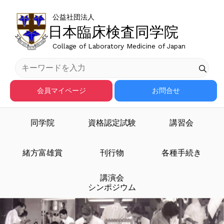
公益社団法人
日本臨床検査同学院
Collage of Laboratory Medicine of Japan
会員マイページ
お問合せ
同学院
資格認定試験
講習会
臨床検査医学を担う人材
緒方富雄賞
刊行物
各種手続き
講演会
を育成する
シンポジウム