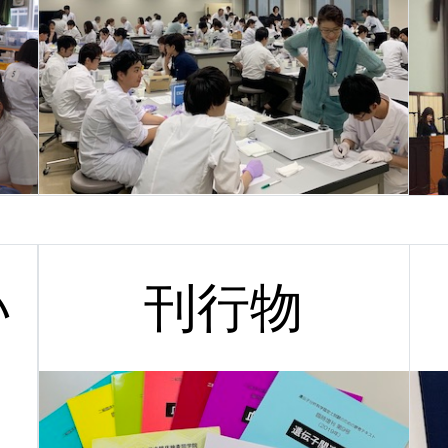
い
刊行物