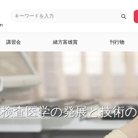
an
講習会
緒方富雄賞
刊行物
検査医学を担う人材を育