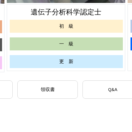
遺伝子分析科学認定士
初 級
一 級
更 新
領収書
Q&A